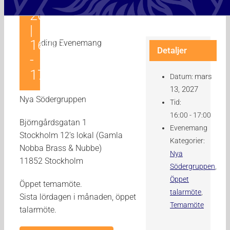
13,
2027
|
16:00
Detaljer
-
17:00
mars
Datum:
13, 2027
Nya Södergruppen
Tid:
16:00 - 17:00
Björngårdsgatan 1
Evenemang
Stockholm 12’s lokal (Gamla
Kategorier:
Nobba Brass & Nubbe)
Nya
11852 Stockholm
Södergruppen
,
Öppet
Öppet temamöte.
talarmöte
,
Sista lördagen i månaden, öppet
Temamöte
talarmöte.