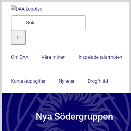
Fortsätt
till
Sök
innehållet
efter:
Om DAA
Våra möten
Inspelade talarmöten
Kontaktuppgifter
Nyheter
Drogfri tid
Nya
Södergruppen
Nya Södergruppen
mars