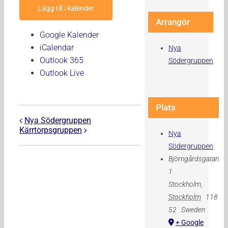
Lägg till i kalender
Arrangör
Google Kalender
iCalendar
Nya
Outlook 365
Södergruppen
Outlook Live
Plats
Nya Södergruppen
Kärrtorpsgruppen
Nya
Södergruppen
Björngårdsgatan
1
Stockholm
,
Stockholm
118
52
Sweden
+ Google