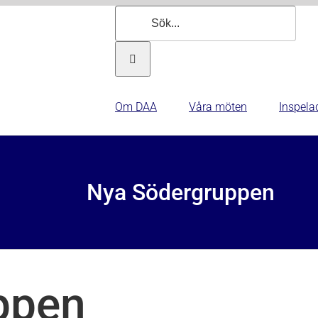
Sök
efter:
Om DAA
Våra möten
Inspela
Nya Södergruppen
ppen