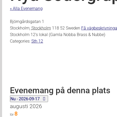
« Alla Evenemang
Adress
Björngårdsgatan 1
Stockholm
,
Stockholm
118 52
Sweden
Få vägbeskrivninga
Stockholm 12’s lokal (Gamla Nobba Brass & Nubbe)
Categories:
Sth 12
Evenemang på denna plats
Välj
Nu
-
2026-09-17
datum.
augusti 2026
8
lör