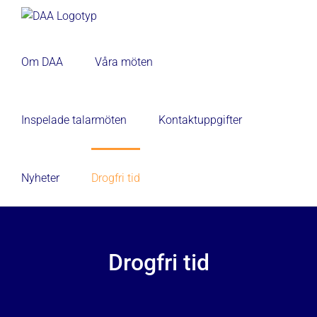
Fortsätt
till
innehållet
Om DAA
Våra möten
Inspelade talarmöten
Kontaktuppgifter
Nyheter
Drogfri tid
Drogfri tid