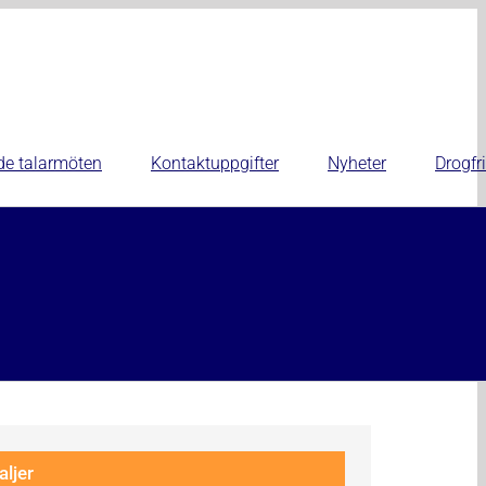
de talarmöten
Kontaktuppgifter
Nyheter
Drogfri
aljer