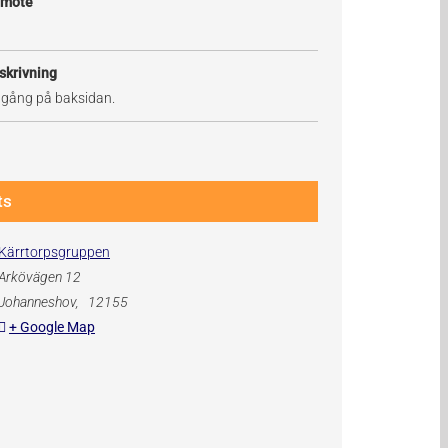
 möte
skrivning
ngång på baksidan.
ts
Kärrtorpsgruppen
Arkövägen 12
Johanneshov
,
12155
+ Google Map