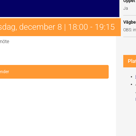
Öppet
Ja
Vägbe
isdag, december 8 | 18:00
-
19:15
OBS: i
smöte
Pla
lender