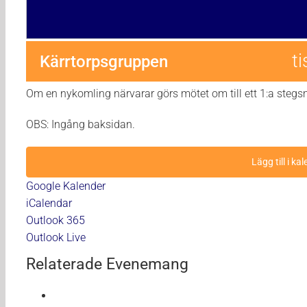
t
Kärrtorpsgruppen
Om en nykomling närvarar görs mötet om till ett 1:a steg
OBS: Ingång baksidan.
Lägg till i ka
Google Kalender
iCalendar
Outlook 365
Outlook Live
Relaterade Evenemang