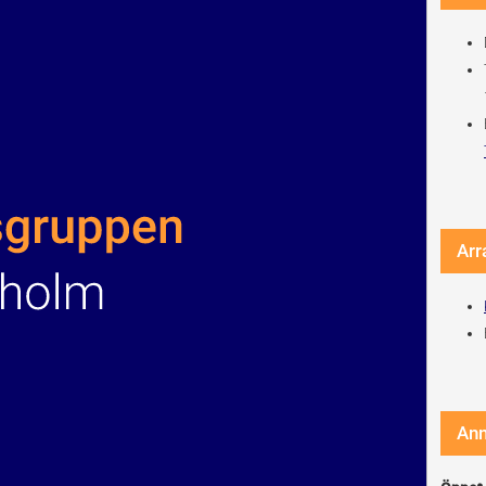
Arr
An