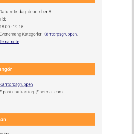
tisdag, december 8
Datum:
Tid:
18:00 - 19:15
Evenemang Kategorier:
Kärrtorpsgruppen
,
Temamöte
angör
Kärrtorpsgruppen
E-post
daa.karrtorp@hotmail.com
nan