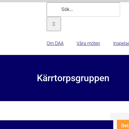
Sök
efter:
Om DAA
Våra möten
Inspela
Kärrtorpsgruppen
Det