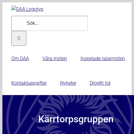
Fortsätt
till
Sök
innehållet
efter:
Om DAA
Våra möten
Inspelade talarmöten
Kontaktuppgifter
Nyheter
Drogfri tid
Kärrtorpsgruppen
Kärrtorpsgruppen
juni