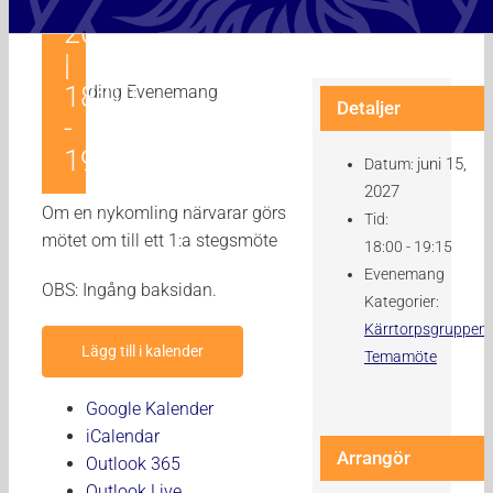
15,
2027
|
18:00
Detaljer
-
19:15
juni 15,
Datum:
2027
Om en nykomling närvarar görs
Tid:
mötet om till ett 1:a stegsmöte
18:00 - 19:15
Evenemang
OBS: Ingång baksidan.
Kategorier:
Kärrtorpsgruppen
,
Lägg till i kalender
Temamöte
Google Kalender
iCalendar
Arrangör
Outlook 365
Outlook Live