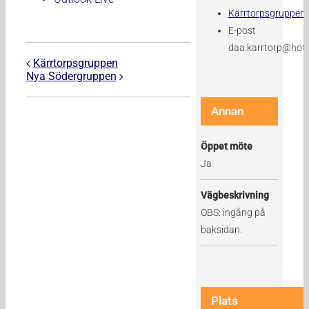
Kärrtorpsgruppen
E-post
daa.karrtorp@hot
Kärrtorpsgruppen
Nya Södergruppen
Annan
Öppet möte
Ja
Vägbeskrivning
OBS: ingång på
baksidan.
Plats