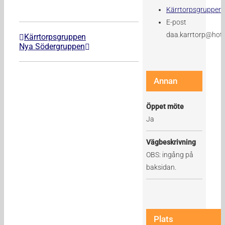
Kärrtorpsgruppen
E-post
daa.karrtorp@hot
Kärrtorpsgruppen
Nya Södergruppen
Annan
Öppet möte
Ja
Vägbeskrivning
OBS: ingång på
baksidan.
Plats