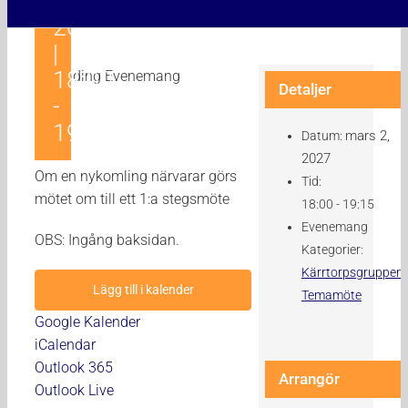
2,
2027
|
18:00
Detaljer
-
19:15
mars 2,
Datum:
2027
Om en nykomling närvarar görs
Tid:
mötet om till ett 1:a stegsmöte
18:00 - 19:15
Evenemang
OBS: Ingång baksidan.
Kategorier:
Kärrtorpsgruppen
,
Lägg till i kalender
Temamöte
Google Kalender
iCalendar
Outlook 365
Arrangör
Outlook Live