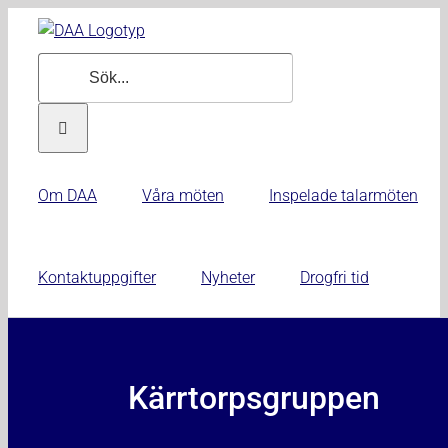
Fortsätt
till
Sök
innehållet
efter:
Om DAA
Våra möten
Inspelade talarmöten
Kontaktuppgifter
Nyheter
Drogfri tid
Kärrtorpsgruppen
Kärrtorpsgruppen
mars