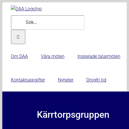
Fortsätt
till
Sök
innehållet
efter:
Om DAA
Våra möten
Inspelade talarmöten
Kontaktuppgifter
Nyheter
Drogfri tid
Kärrtorpsgruppen