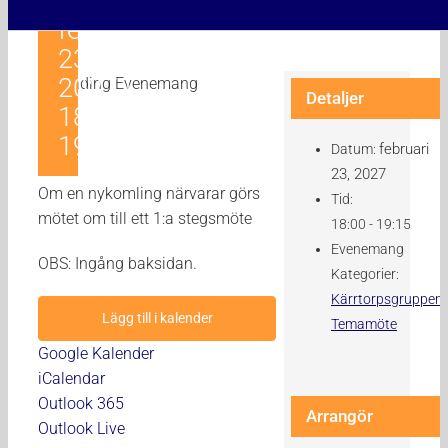
Kärrtorpsgruppen
februari
23,
2027 |
Detaljer
18:00
-
19:15
februari
Datum:
23, 2027
Om en nykomling närvarar görs
Tid:
mötet om till ett 1:a stegsmöte
18:00 - 19:15
Evenemang
OBS: Ingång baksidan.
Kategorier:
Kärrtorpsgruppen
,
Lägg till i kalender
Temamöte
Google Kalender
iCalendar
Outlook 365
Arrangör
Outlook Live