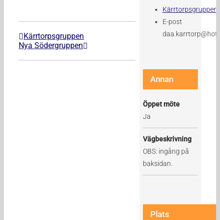
Kärrtorpsgruppen
E-post
daa.karrtorp@hot
Kärrtorpsgruppen
Nya Södergruppen
Annan
Öppet möte
Ja
Vägbeskrivning
OBS: ingång på
baksidan.
Plats