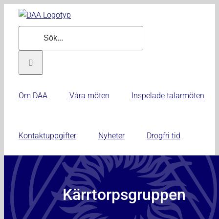
Fortsätt
till
Sök
innehållet
efter:
Om DAA
Våra möten
Inspelade talarmöten
Kontaktuppgifter
Nyheter
Drogfri tid
Kärrtorpsgruppen