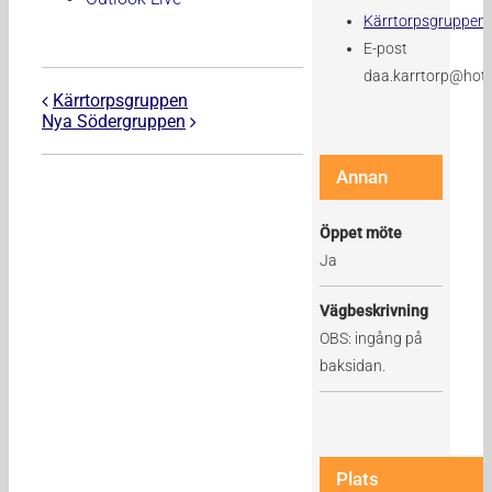
Kärrtorpsgruppen
E-post
daa.karrtorp@hot
Kärrtorpsgruppen
Nya Södergruppen
Annan
Öppet möte
Ja
Vägbeskrivning
OBS: ingång på
baksidan.
Plats