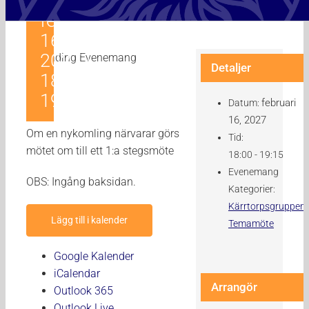
Kärrtorpsgruppen
februari
16,
2027 |
Detaljer
18:00
-
19:15
februari
Datum:
16, 2027
Om en nykomling närvarar görs
Tid:
mötet om till ett 1:a stegsmöte
18:00 - 19:15
Evenemang
OBS: Ingång baksidan.
Kategorier:
Kärrtorpsgruppen
,
Lägg till i kalender
Temamöte
Google Kalender
iCalendar
Arrangör
Outlook 365
Outlook Live