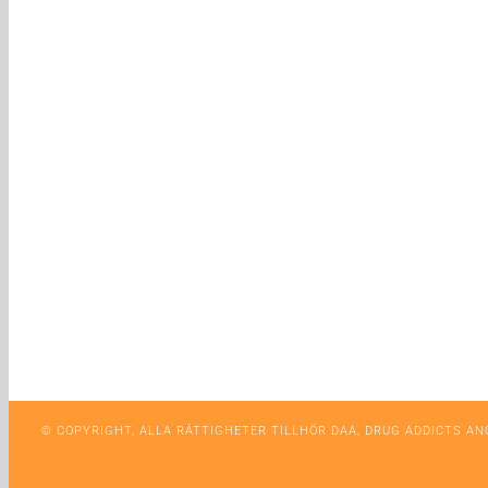
© COPYRIGHT, ALLA RÄTTIGHETER TILLHÖR DAA, DRUG ADDICTS A