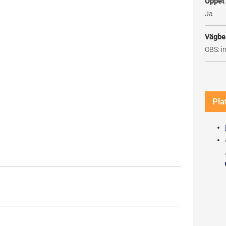
Öppet
Ja
Vägbe
OBS: i
Pla