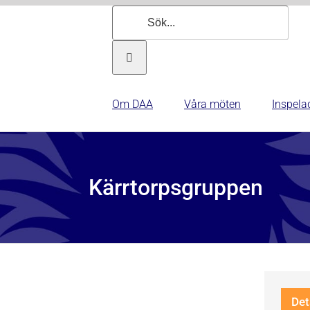
Sök
efter:
Om DAA
Våra möten
Inspela
Kärrtorpsgruppen
Det