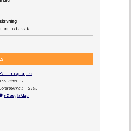
 möte
skrivning
ngång på baksidan.
ts
Kärrtorpsgruppen
Arkövägen 12
Johanneshov
,
12155
+ Google Map