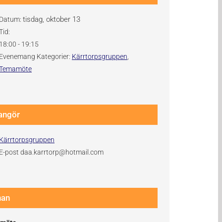
tisdag, oktober 13
Datum:
Tid:
18:00 - 19:15
Evenemang Kategorier:
Kärrtorpsgruppen
,
Temamöte
angör
Kärrtorpsgruppen
E-post
daa.karrtorp@hotmail.com
nan