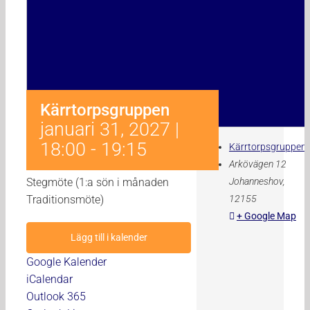
Kärrtorpsgruppen
E-post
karrtorpsgruppen
Kärrtorpsgruppen
Plats
januari 31, 2027 |
18:00
-
19:15
Kärrtorpsgruppen
Arkövägen 12
Stegmöte (1:a sön i månaden
Johanneshov
,
Traditionsmöte)
12155
+ Google Map
Lägg till i kalender
Google Kalender
iCalendar
Outlook 365