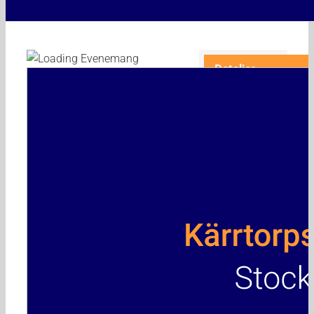
Detaljer
januari 31,
Datum:
2027
Tid:
18:00 - 19:15
Evenemang
Kategorier:
Kärrtorpsgruppen
,
Stegmöte
Arrangör