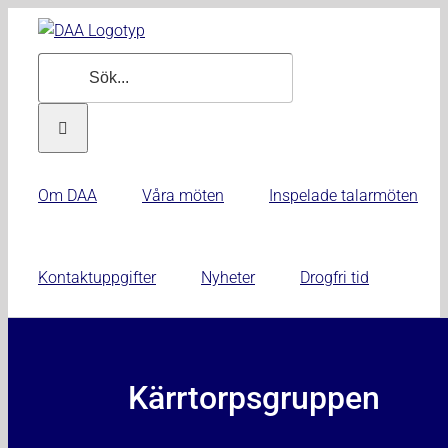
Fortsätt
till
Sök
innehållet
efter:
Om DAA
Våra möten
Inspelade talarmöten
Kontaktuppgifter
Nyheter
Drogfri tid
Kärrtorpsgruppen