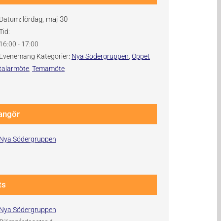
lördag, maj 30
Datum:
Tid:
16:00 - 17:00
Evenemang Kategorier:
Nya Södergruppen
,
Öppet
talarmöte
,
Temamöte
angör
Nya Södergruppen
ts
Nya Södergruppen