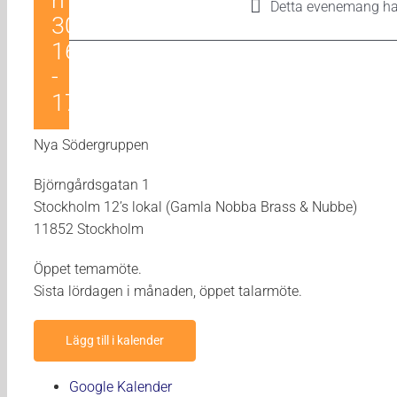
maj
Detta evenemang ha
30 |
16:00
-
17:00
Nya Södergruppen
Björngårdsgatan 1
Stockholm 12’s lokal (Gamla Nobba Brass & Nubbe)
11852 Stockholm
Öppet temamöte.
Sista lördagen i månaden, öppet talarmöte.
Lägg till i kalender
Google Kalender