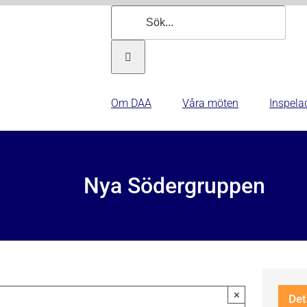
Sök
efter:
Om DAA
Våra möten
Inspela
Nya Södergruppen
×
Det