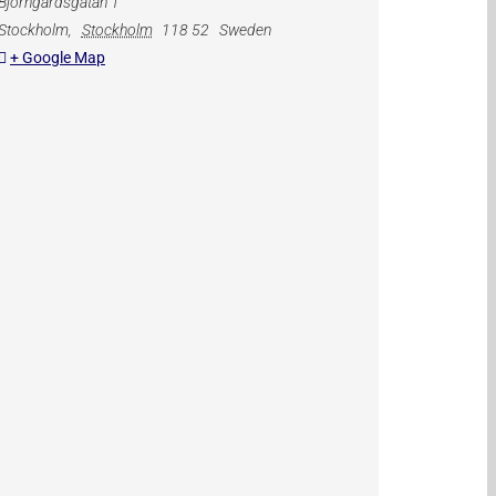
Björngårdsgatan 1
Stockholm
,
Stockholm
118 52
Sweden
+ Google Map
pen
uppen