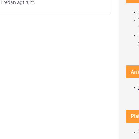
r redan ägt rum.
Arr
Pla