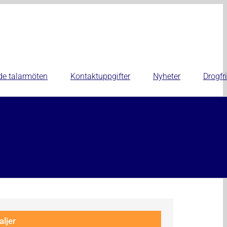
de talarmöten
Kontaktuppgifter
Nyheter
Drogfri
aljer