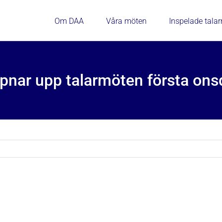
Om DAA
Våra möten
Inspelade tala
nar upp talarmöten första ons