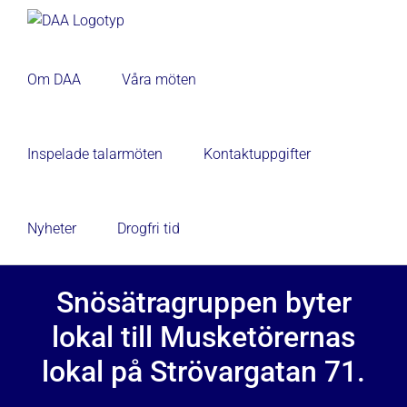
Fortsätt
till
innehållet
Om DAA
Våra möten
Inspelade talarmöten
Kontaktuppgifter
Nyheter
Drogfri tid
Snösätragruppen byter
lokal till Musketörernas
lokal på Strövargatan 71.