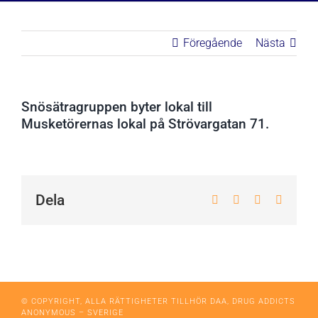
Föregående
Nästa
Snösätragruppen byter lokal till
Musketörernas lokal på Strövargatan 71.
Dela
Facebook
X
WhatsApp
E-
post
© COPYRIGHT, ALLA RÄTTIGHETER TILLHÖR DAA, DRUG ADDICTS
ANONYMOUS – SVERIGE