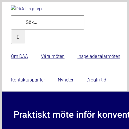
Fortsätt
till
Sök
innehållet
efter:
Om DAA
Våra möten
Inspelade talarmöten
Kontaktuppgifter
Nyheter
Drogfri tid
Praktiskt möte inför konvent