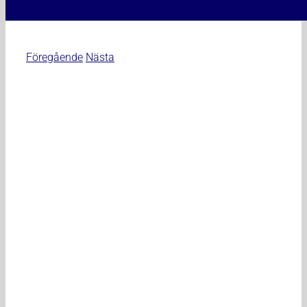
Föregående
Nästa
Visa
större
bild