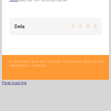
Dela
Facebook
X
WhatsApp
E-
post
© COPYRIGHT, ALLA RÄTTIGHETER TILLHÖR DAA, DRUG ADDICTS
ANONYMOUS – SVERIGE
Page load link