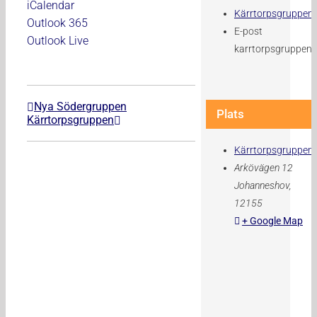
iCalendar
Kärrtorpsgruppen
Outlook 365
E-post
Outlook Live
karrtorpsgruppen
Nya Södergruppen
Plats
Kärrtorpsgruppen
Kärrtorpsgruppen
Arkövägen 12
Johanneshov
,
12155
+ Google Map