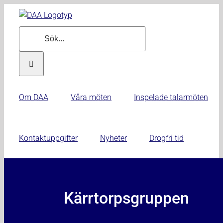
Fortsätt
till
Sök
innehållet
efter:
Om DAA
Våra möten
Inspelade talarmöten
Kontaktuppgifter
Nyheter
Drogfri tid
Kärrtorpsgruppen