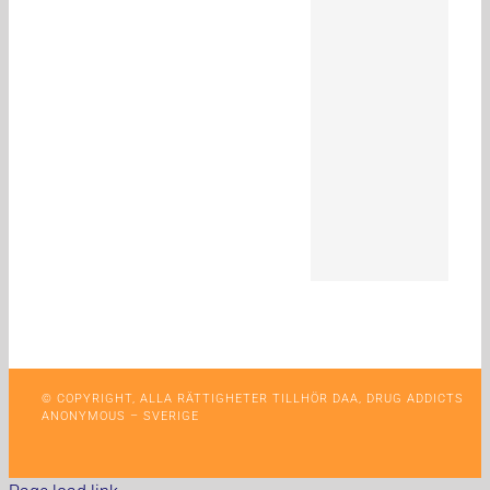
© COPYRIGHT, ALLA RÄTTIGHETER TILLHÖR DAA, DRUG ADDICTS
ANONYMOUS – SVERIGE