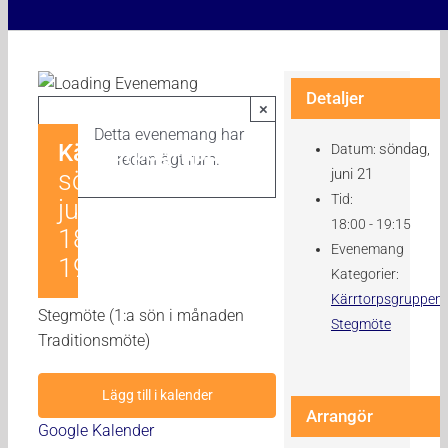
Detaljer
×
Detta evenemang har
Kärrtorpsgruppen
söndag,
Datum:
redan ägt rum.
söndag,
juni 21
Tid:
juni 21 |
18:00 - 19:15
18:00
-
Evenemang
19:15
Kategorier:
Kärrtorpsgruppen
,
Stegmöte (1:a sön i månaden
Stegmöte
Traditionsmöte)
Lägg till i kalender
Arrangör
Google Kalender