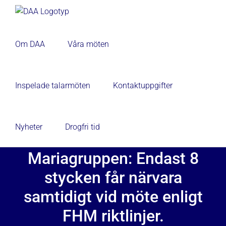
Fortsätt
till
innehållet
Om DAA
Våra möten
Inspelade talarmöten
Kontaktuppgifter
Nyheter
Drogfri tid
Mariagruppen: Endast 8
stycken får närvara
samtidigt vid möte enligt
FHM riktlinjer.