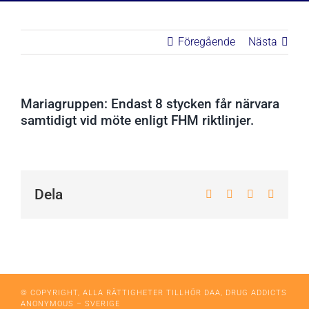
Föregående
Nästa
Mariagruppen: Endast 8 stycken får närvara
samtidigt vid möte enligt FHM riktlinjer.
Dela
Facebook
X
WhatsApp
E-
post
© COPYRIGHT, ALLA RÄTTIGHETER TILLHÖR DAA, DRUG ADDICTS
ANONYMOUS – SVERIGE