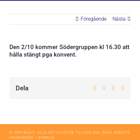
Föregående
Nästa
Den 2/10 kommer Södergruppen kl 16.30 att
hålla stängt pga konvent.
Dela
Facebook
X
WhatsApp
E-
post
© COPYRIGHT, ALLA RÄTTIGHETER TILLHÖR DAA, DRUG ADDICTS
ANONYMOUS – SVERIGE