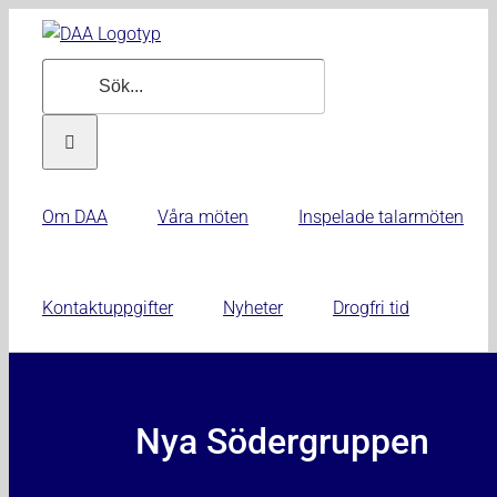
Fortsätt
till
Sök
innehållet
efter:
Om DAA
Våra möten
Inspelade talarmöten
Kontaktuppgifter
Nyheter
Drogfri tid
Nya Södergruppen